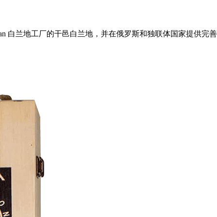
 Proshyan 白兰地工厂的干邑白兰地，并在俄罗斯和独联体国家提供