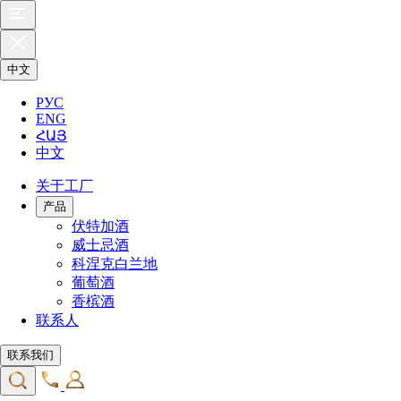
中文
РУС
ENG
ՀԱՅ
中文
关于工厂
产品
伏特加酒
威士忌酒
科涅克白兰地
葡萄酒
香槟酒
联系人
联系我们