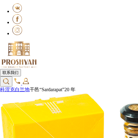
联系我们
科涅克白兰地
干邑“Sardarapat”20 年