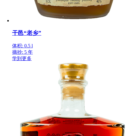
干邑“老乡”
体积: 0.5 l
摘抄: 5 年
学到更多