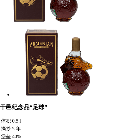
干邑纪念品“足球”
体积
0.5 l
摘抄
5 年
堡垒
40%