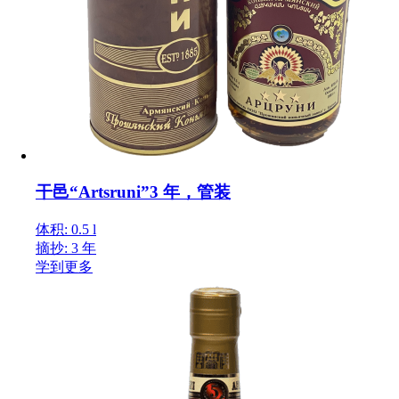
干邑“Artsruni”3 年，管装
体积: 0.5 l
摘抄: 3 年
学到更多