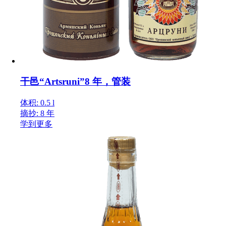
干邑“Artsruni”8 年，管装
体积: 0.5 l
摘抄: 8 年
学到更多