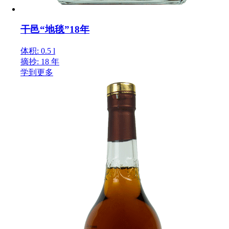
干邑“地毯”18年
体积: 0.5 l
摘抄: 18 年
学到更多