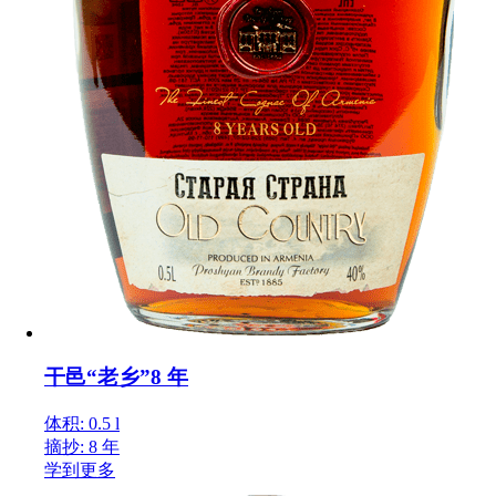
干邑“老乡”8 年
体积: 0.5 l
摘抄: 8 年
学到更多