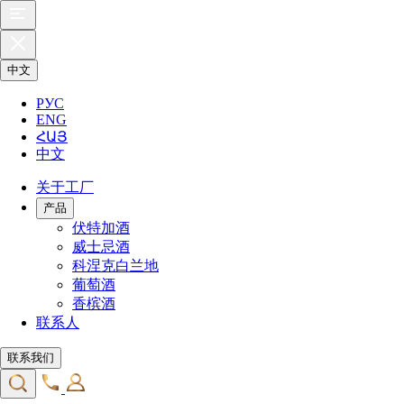
中文
РУС
ENG
ՀԱՅ
中文
关于工厂
产品
伏特加酒
威士忌酒
科涅克白兰地
葡萄酒
香槟酒
联系人
联系我们