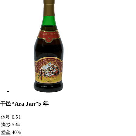
干邑“Ara Jan”5 年
体积
0.5 l
摘抄
5 年
堡垒
40%