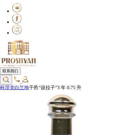
联系我们
科涅克白兰地
干邑“设拉子”3 年 0.75 升