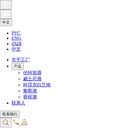
中文
РУС
ENG
ՀԱՅ
中文
关于工厂
产品
伏特加酒
威士忌酒
科涅克白兰地
葡萄酒
香槟酒
联系人
联系我们