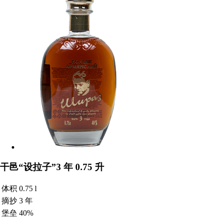
干邑“设拉子”3 年 0.75 升
体积
0.75 l
摘抄
3 年
堡垒
40%