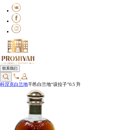
联系我们
科涅克白兰地
干邑白兰地“设拉子”0.5 升