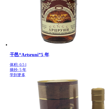
干邑“Artsruni”5 年
体积: 0.5 l
摘抄: 5 年
学到更多