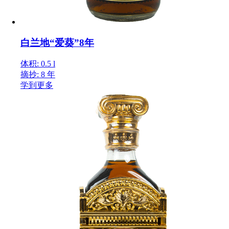
白兰地“爱葵”8年
体积: 0.5 l
摘抄: 8 年
学到更多