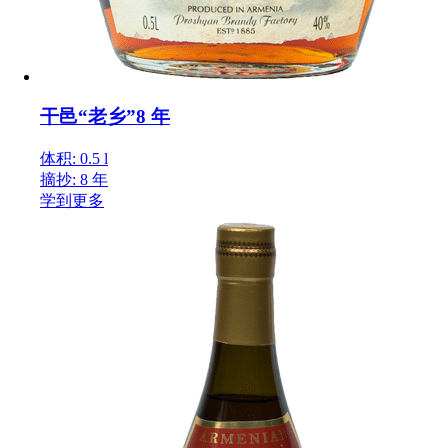
干邑“老乡”8 年
体积: 0.5 l
摘抄: 8 年
学到更多