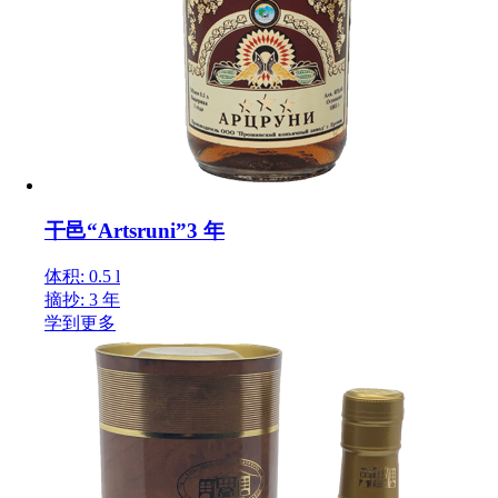
干邑“Artsruni”3 年
体积: 0.5 l
摘抄: 3 年
学到更多