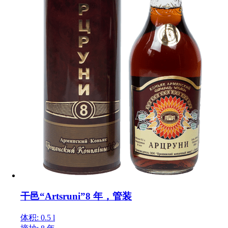
干邑“Artsruni”8 年，管装
体积: 0.5 l