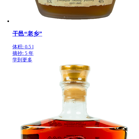
干邑“老乡”
体积: 0.5 l
摘抄: 5 年
学到更多