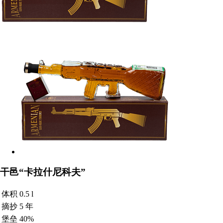
干邑“卡拉什尼科夫”
体积
0.5 l
摘抄
5 年
堡垒
40%