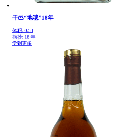
干邑“地毯”18年
体积: 0.5 l
摘抄: 18 年
学到更多