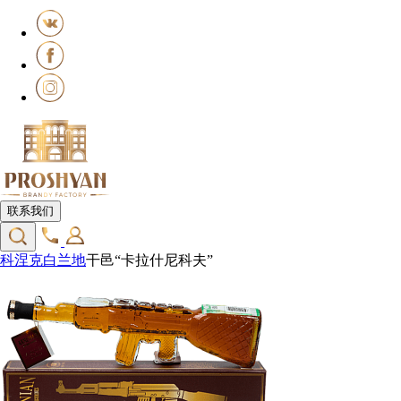
联系我们
科涅克白兰地
干邑“卡拉什尼科夫”