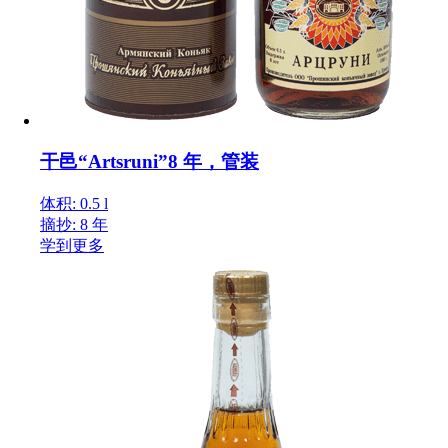
干邑“Artsruni”8 年，管装
体积: 0.5 l
摘抄: 8 年
学到更多