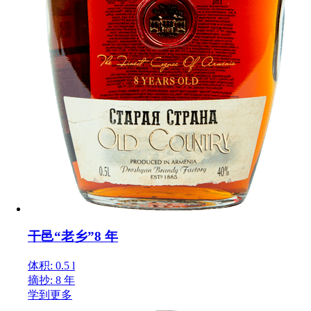
干邑“老乡”8 年
体积: 0.5 l
摘抄: 8 年
学到更多