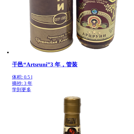
干邑“Artsruni”3 年，管装
体积: 0.5 l
摘抄: 3 年
学到更多