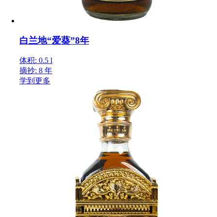
白兰地“爱葵”8年
体积: 0.5 l
摘抄: 8 年
学到更多