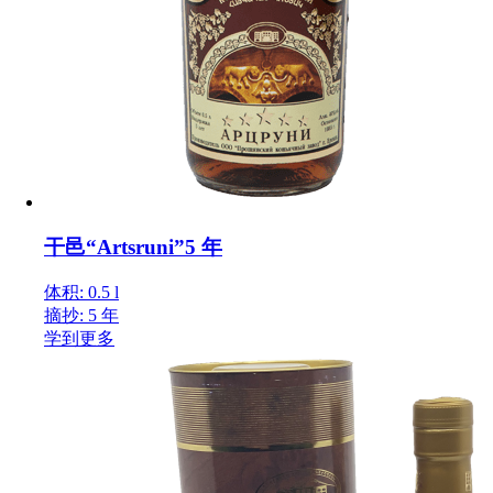
干邑“Artsruni”5 年
体积: 0.5 l
摘抄: 5 年
学到更多