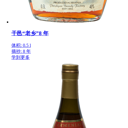
干邑“老乡”8 年
体积: 0.5 l
摘抄: 8 年
学到更多