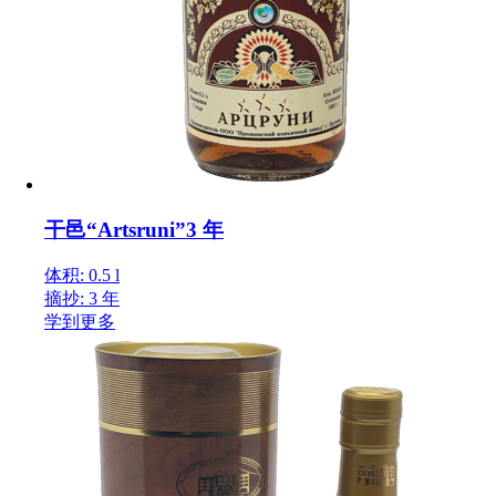
干邑“Artsruni”3 年
体积: 0.5 l
摘抄: 3 年
学到更多