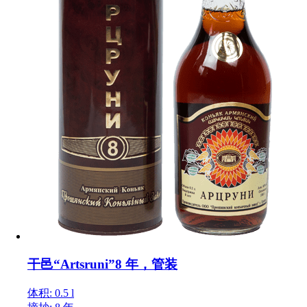
干邑“Artsruni”8 年，管装
体积: 0.5 l