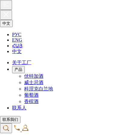
中文
РУС
ENG
ՀԱՅ
中文
关于工厂
产品
伏特加酒
威士忌酒
科涅克白兰地
葡萄酒
香槟酒
联系人
联系我们