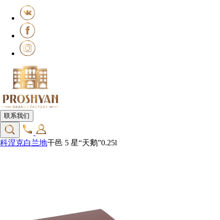
联系我们
科涅克白兰地
干邑 5 星“天鹅”0.25l