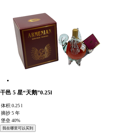
干邑 5 星“天鹅”0.25l
体积
0.25 l
摘抄
5 年
堡垒
40%
我在哪里可以买到