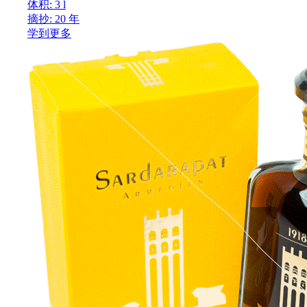
体积: 3 l
摘抄: 20 年
学到更多