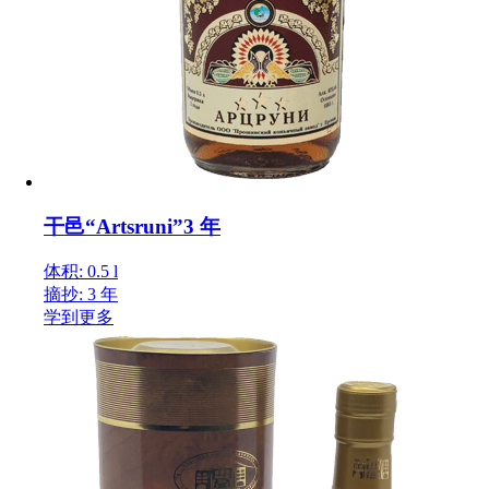
干邑“Artsruni”3 年
体积: 0.5 l
摘抄: 3 年
学到更多