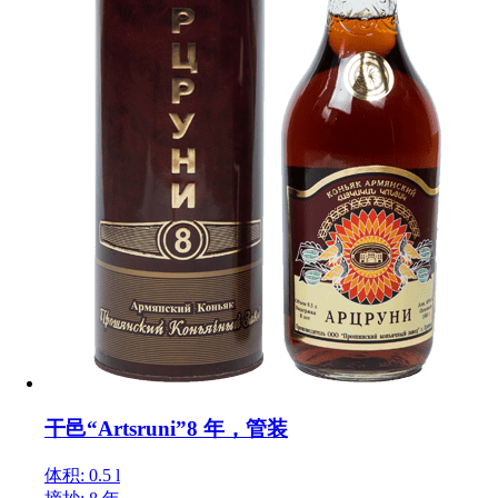
干邑“Artsruni”8 年，管装
体积: 0.5 l