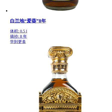
白兰地“爱葵”8年
体积: 0.5 l
摘抄: 8 年
学到更多