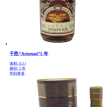
干邑“Artsruni”5 年
体积: 0.5 l
摘抄: 5 年
学到更多