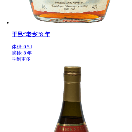
干邑“老乡”8 年
体积: 0.5 l
摘抄: 8 年
学到更多