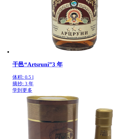
干邑“Artsruni”3 年
体积: 0.5 l
摘抄: 3 年
学到更多