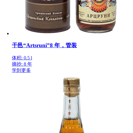
干邑“Artsruni”8 年，管装
体积: 0.5 l
摘抄: 8 年
学到更多