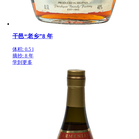
干邑“老乡”8 年
体积: 0.5 l
摘抄: 8 年
学到更多