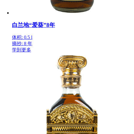
白兰地“爱葵”8年
体积: 0.5 l
摘抄: 8 年
学到更多