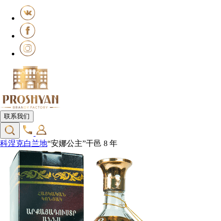
联系我们
科涅克白兰地
“安娜公主”干邑 8 年