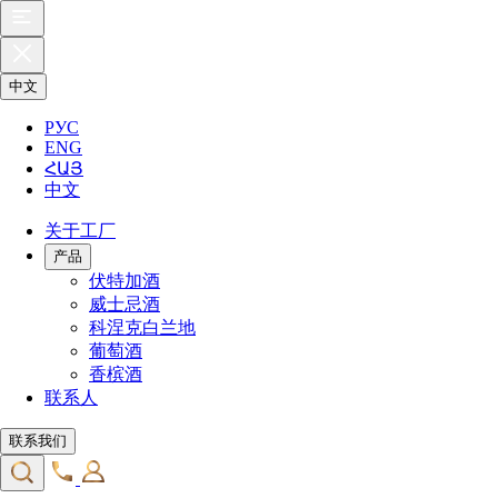
中文
РУС
ENG
ՀԱՅ
中文
关于工厂
产品
伏特加酒
威士忌酒
科涅克白兰地
葡萄酒
香槟酒
联系人
联系我们