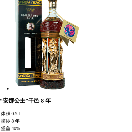
“安娜公主”干邑 8 年
体积
0.5 l
摘抄
8 年
堡垒
40%