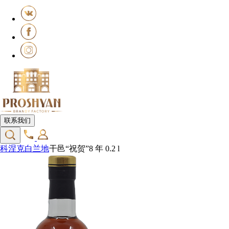
联系我们
科涅克白兰地
干邑“祝贺”8 年 0.2 l