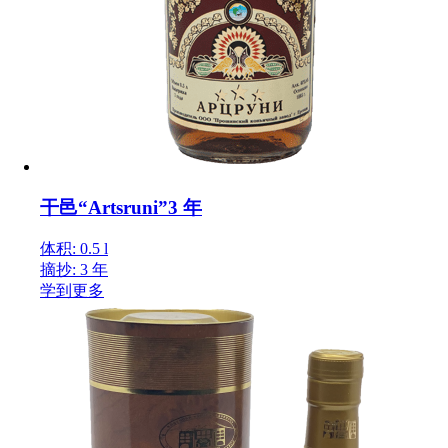
干邑“Artsruni”3 年
体积: 0.5 l
摘抄: 3 年
学到更多