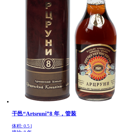
干邑“Artsruni”8 年，管装
体积: 0.5 l