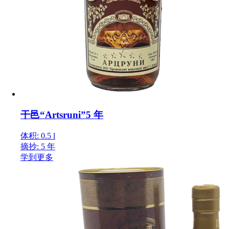
干邑“Artsruni”5 年
体积: 0.5 l
摘抄: 5 年
学到更多