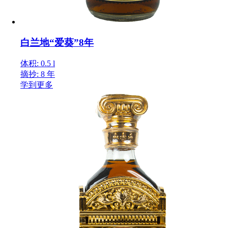
白兰地“爱葵”8年
体积: 0.5 l
摘抄: 8 年
学到更多