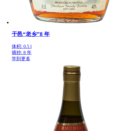
干邑“老乡”8 年
体积: 0.5 l
摘抄: 8 年
学到更多