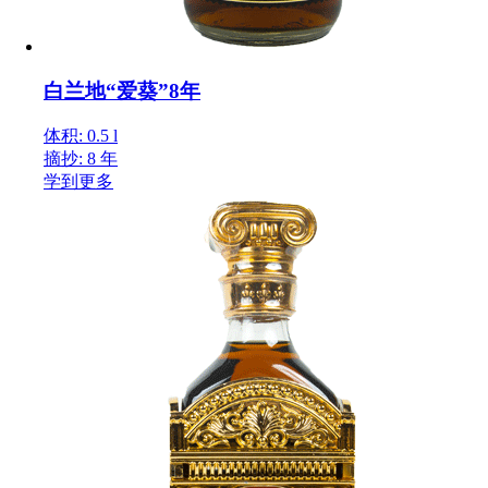
白兰地“爱葵”8年
体积: 0.5 l
摘抄: 8 年
学到更多