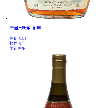
干邑“老乡”8 年
体积: 0.5 l
摘抄: 8 年
学到更多