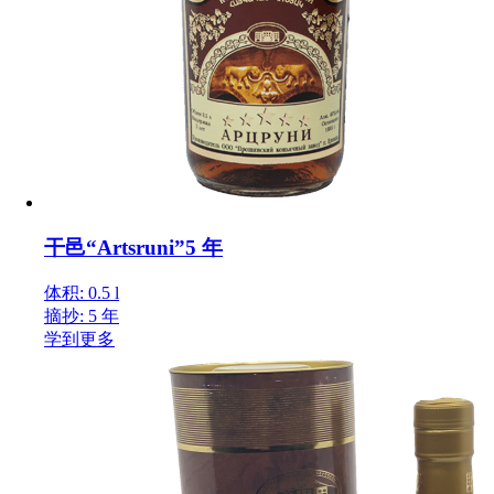
干邑“Artsruni”5 年
体积: 0.5 l
摘抄: 5 年
学到更多