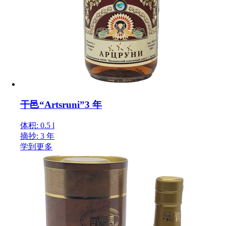
干邑“Artsruni”3 年
体积: 0.5 l
摘抄: 3 年
学到更多