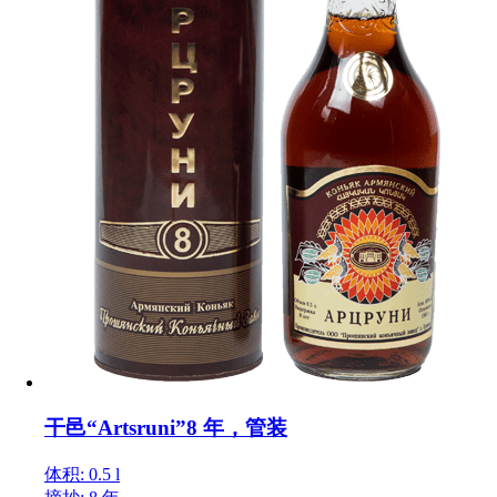
干邑“Artsruni”8 年，管装
体积: 0.5 l