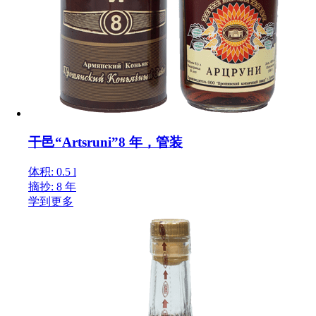
干邑“Artsruni”8 年，管装
体积: 0.5 l
摘抄: 8 年
学到更多