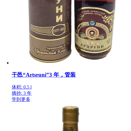
干邑“Artsruni”3 年，管装
体积: 0.5 l
摘抄: 3 年
学到更多