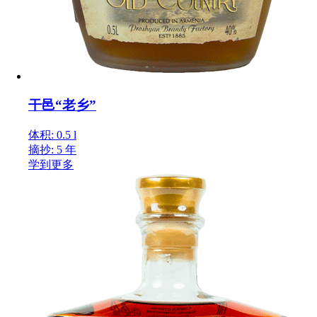
干邑“老乡”
体积: 0.5 l
摘抄: 5 年
学到更多