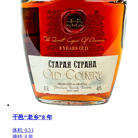
干邑“老乡”8 年
体积: 0.5 l
摘抄: 8 年