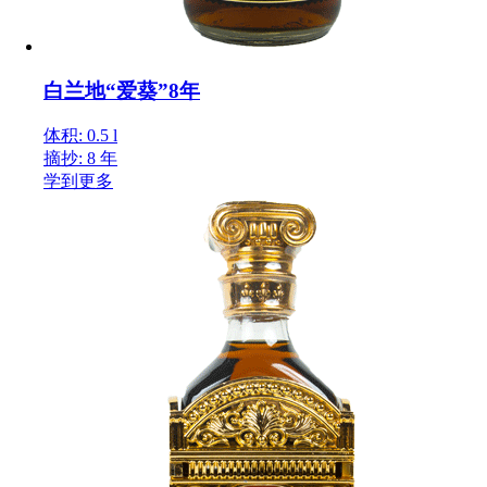
白兰地“爱葵”8年
体积: 0.5 l
摘抄: 8 年
学到更多