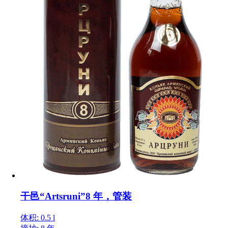
干邑“Artsruni”8 年，管装
体积: 0.5 l