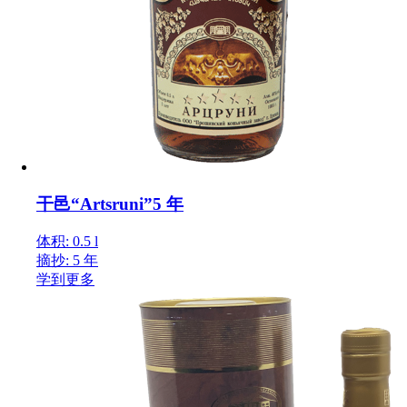
干邑“Artsruni”5 年
体积: 0.5 l
摘抄: 5 年
学到更多