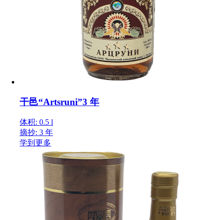
干邑“Artsruni”3 年
体积: 0.5 l
摘抄: 3 年
学到更多