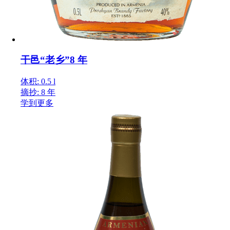
干邑“老乡”8 年
体积: 0.5 l
摘抄: 8 年
学到更多