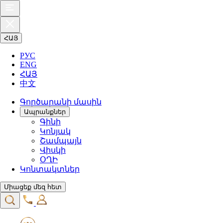
ՀԱՅ
РУС
ENG
ՀԱՅ
中文
Գործարանի մասին
Ապրանքներ
Գինի
Կոնյակ
Շամպայն
Վիսկի
ՕՂԻ
Կոնտակտներ
Միացեք մեզ հետ