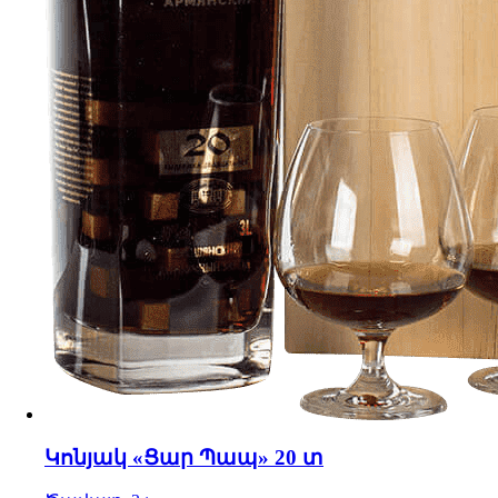
Կոնյակ «Ցար Պապ» 20 տ