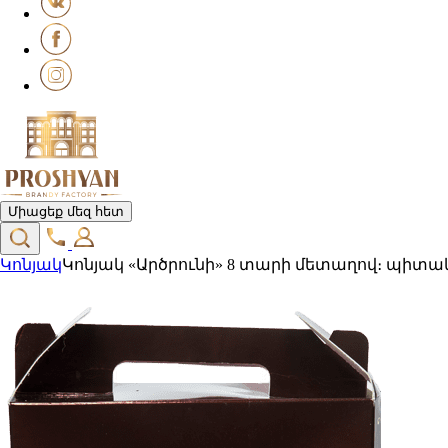
Միացեք մեզ հետ
Կոնյակ
Կոնյակ «Արծրունի» 8 տարի մետաղով։ պիտա