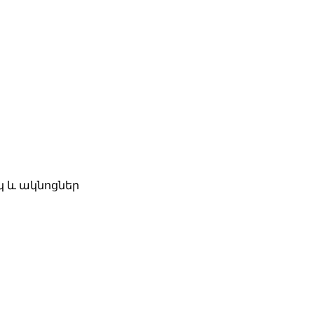
կ և ակնոցներ