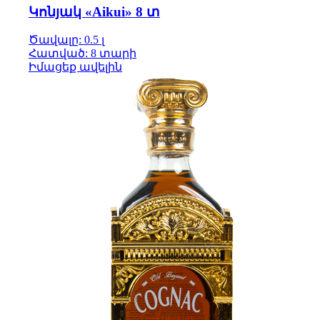
Կոնյակ «Aikui» 8 տ
Ծավալը: 0.5 լ
Հատված: 8 տարի
Իմացեք ավելին