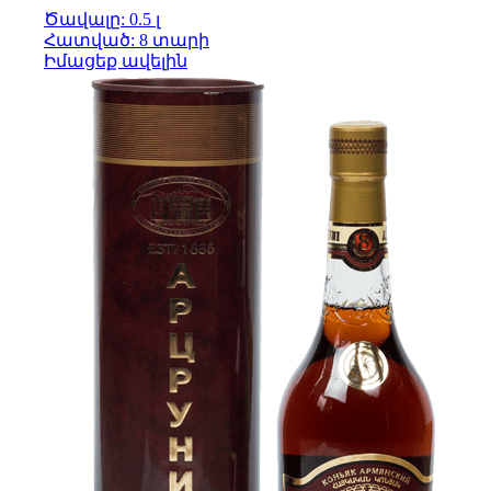
Ծավալը: 0.5 լ
Հատված: 8 տարի
Իմացեք ավելին