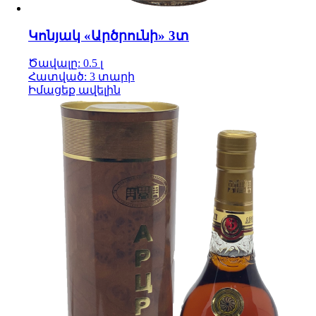
Կոնյակ «Արծրունի» 3տ
Ծավալը: 0.5 լ
Հատված: 3 տարի
Իմացեք ավելին