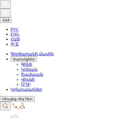
ՀԱՅ
РУС
ENG
ՀԱՅ
中文
Գործարանի մասին
Ապրանքներ
Գինի
Կոնյակ
Շամպայն
Վիսկի
ՕՂԻ
Կոնտակտներ
Միացեք մեզ հետ