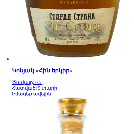
Կոնյակ «Հին երկիր»
Ծավալը: 0.5 լ
Հատված: 5 տարի
Իմացեք ավելին