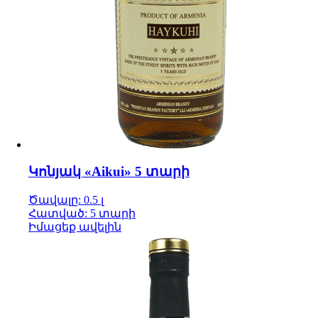
Կոնյակ «Aikui» 5 տարի
Ծավալը: 0.5 լ
Հատված: 5 տարի
Իմացեք ավելին