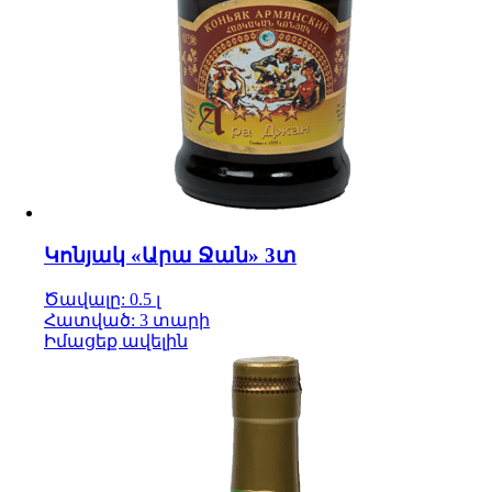
Կոնյակ «Արա Ջան» 3տ
Ծավալը: 0.5 լ
Հատված: 3 տարի
Իմացեք ավելին