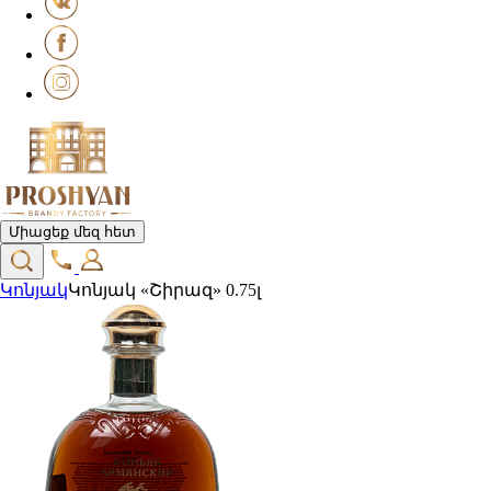
Միացեք մեզ հետ
Կոնյակ
Կոնյակ «Շիրազ» 0.75լ