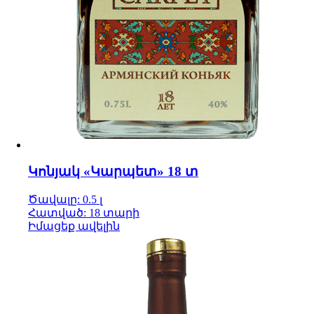
Կոնյակ «Կարպետ» 18 տ
Ծավալը: 0.5 լ
Հատված: 18 տարի
Իմացեք ավելին