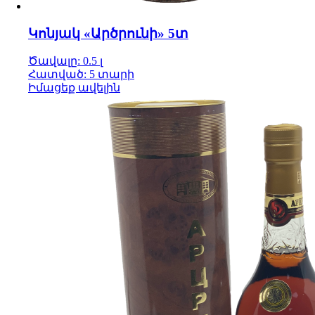
Կոնյակ «Արծրունի» 5տ
Ծավալը: 0.5 լ
Հատված: 5 տարի
Իմացեք ավելին