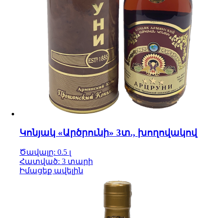
Կոնյակ «Արծրունի» 3տ., խողովակով
Ծավալը: 0.5 լ
Հատված: 3 տարի
Իմացեք ավելին