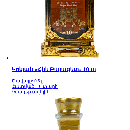
Կոնյակ «Հին Բայազետ» 10 տ
Ծավալը: 0.5 լ
Հատված: 10 տարի
Իմացեք ավելին