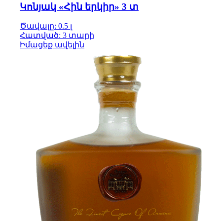
Կոնյակ «Հին երկիր» 3 տ
Ծավալը: 0.5 լ
Հատված: 3 տարի
Իմացեք ավելին