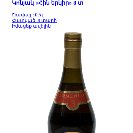
Կոնյակ «Հին երկիր» 8 տ
Ծավալը: 0.5 լ
Հատված: 8 տարի
Իմացեք ավելին