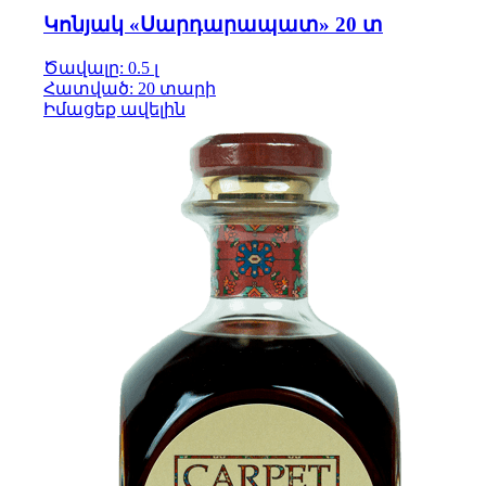
Կոնյակ «Սարդարապատ» 20 տ
Ծավալը: 0.5 լ
Հատված: 20 տարի
Իմացեք ավելին