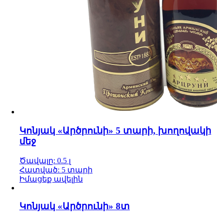
Կոնյակ «Արծրունի» 5 տարի, խողովակի
մեջ
Ծավալը: 0.5 լ
Հատված: 5 տարի
Իմացեք ավելին
Կոնյակ «Արծրունի» 8տ