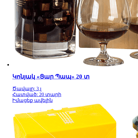
Կոնյակ «Ցար Պապ» 20 տ
Ծավալը: 3 լ
Հատված: 20 տարի
Իմացեք ավելին