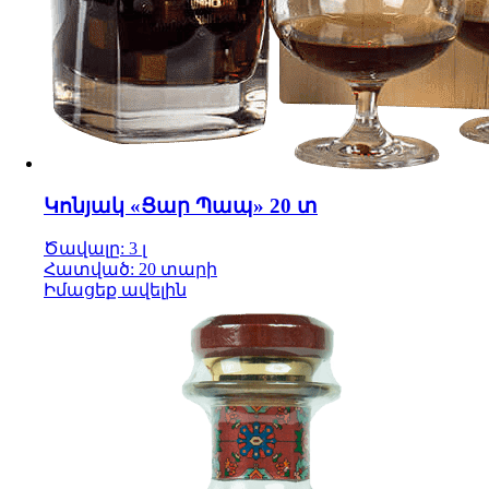
Կոնյակ «Ցար Պապ» 20 տ
Ծավալը: 3 լ
Հատված: 20 տարի
Իմացեք ավելին