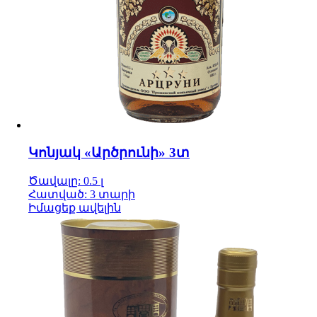
Կոնյակ «Արծրունի» 3տ
Ծավալը: 0.5 լ
Հատված: 3 տարի
Իմացեք ավելին