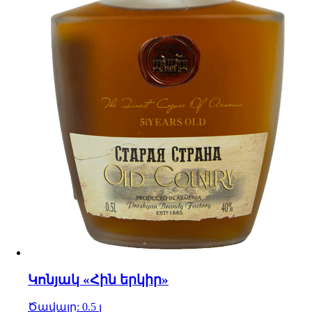
Կոնյակ «Հին երկիր»
Ծավալը: 0.5 լ