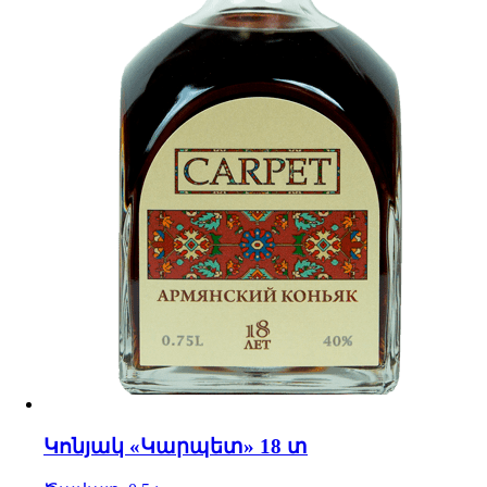
Կոնյակ «Կարպետ» 18 տ