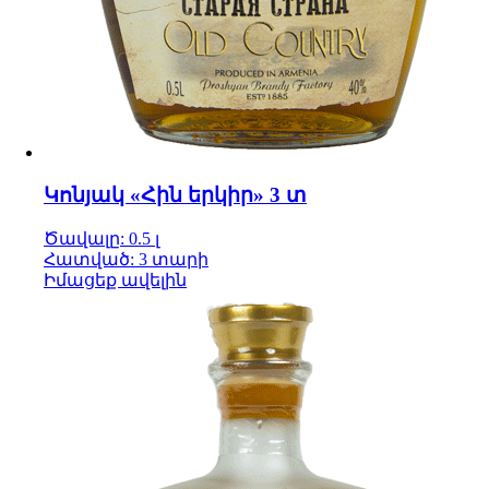
Կոնյակ «Հին երկիր» 3 տ
Ծավալը: 0.5 լ
Հատված: 3 տարի
Իմացեք ավելին