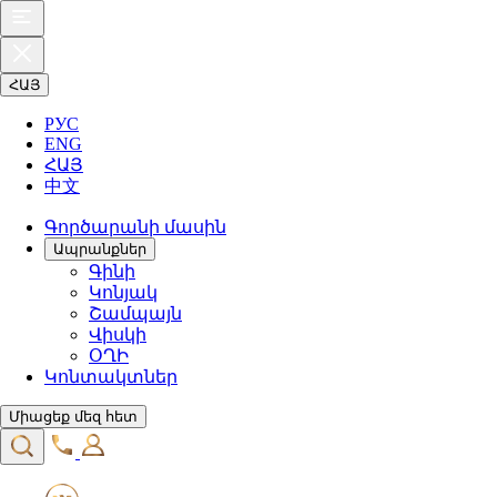
ՀԱՅ
РУС
ENG
ՀԱՅ
中文
Գործարանի մասին
Ապրանքներ
Գինի
Կոնյակ
Շամպայն
Վիսկի
ՕՂԻ
Կոնտակտներ
Միացեք մեզ հետ