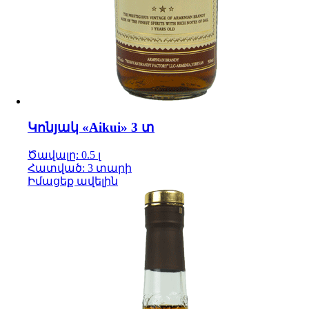
Կոնյակ «Aikui» 3 տ
Ծավալը: 0.5 լ
Հատված: 3 տարի
Իմացեք ավելին