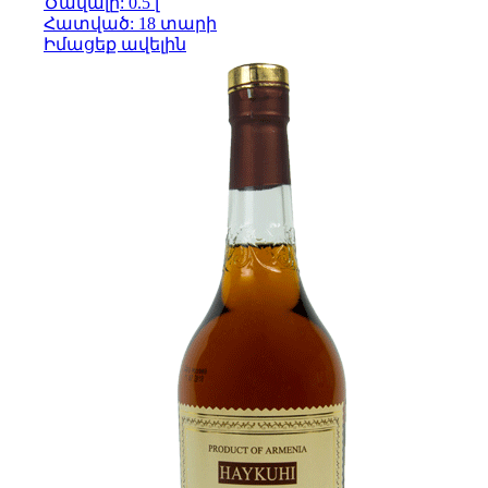
Ծավալը: 0.5 լ
Հատված: 18 տարի
Իմացեք ավելին