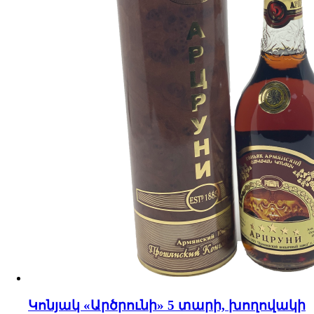
Կոնյակ «Արծրունի» 5 տարի, խողովակի