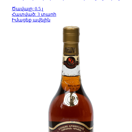
Ծավալը: 0.5 լ
Հատված: 3 տարի
Իմացեք ավելին