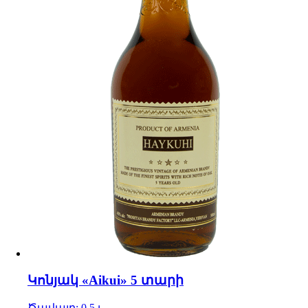
Կոնյակ «Aikui» 5 տարի
Ծավալը: 0.5 լ