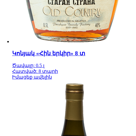
Կոնյակ «Հին երկիր» 8 տ
Ծավալը: 0.5 լ
Հատված: 8 տարի
Իմացեք ավելին