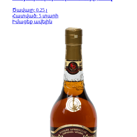
Ծավալը: 0.25 լ
Հատված: 5 տարի
Իմացեք ավելին