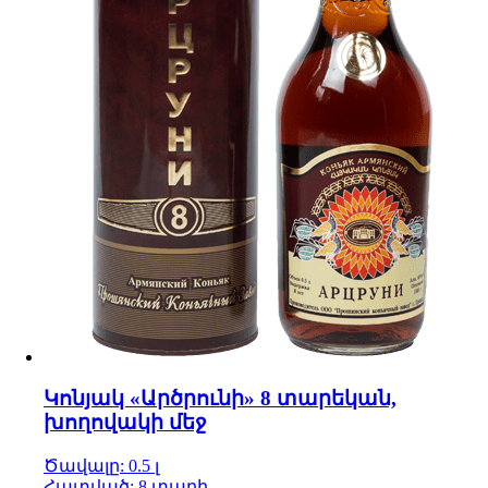
Կոնյակ «Արծրունի» 8 տարեկան,
խողովակի մեջ
Ծավալը: 0.5 լ
Հատված: 8 տարի