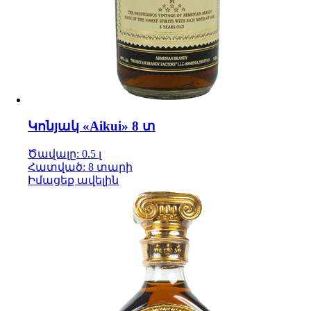
Կոնյակ «Aikui» 8 տ
Ծավալը: 0.5 լ
Հատված: 8 տարի
Իմացեք ավելին