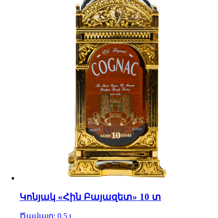
Կոնյակ «Հին Բայազետ» 10 տ
Ծավալը: 0.5 լ