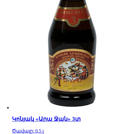
Կոնյակ «Արա Ջան» 3տ
Ծավալը: 0.5 լ