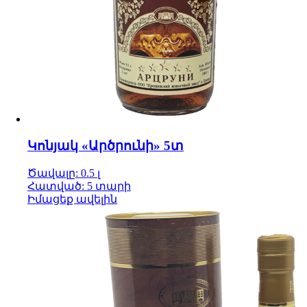
Կոնյակ «Արծրունի» 5տ
Ծավալը: 0.5 լ
Հատված: 5 տարի
Իմացեք ավելին