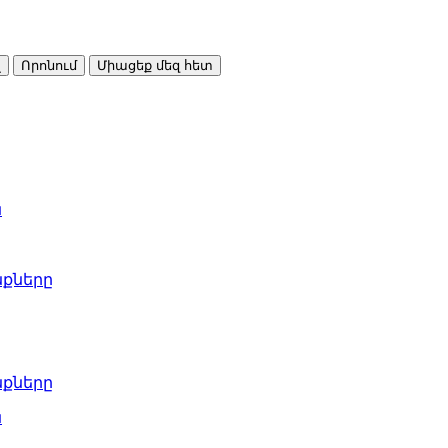
լ
Որոնում
Միացեք մեզ հետ
ն
քները
քները
ն