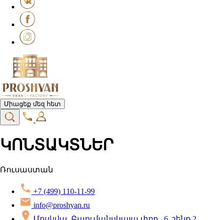
Միացեք մեզ հետ
ԿՈՆՏԱԿՏՆԵՐ
Ռուսաստան
+7 (499) 110-11-99
info@proshyan.ru
Մոսկվա, Բաումանսկայա փող., 6, շենք 2,