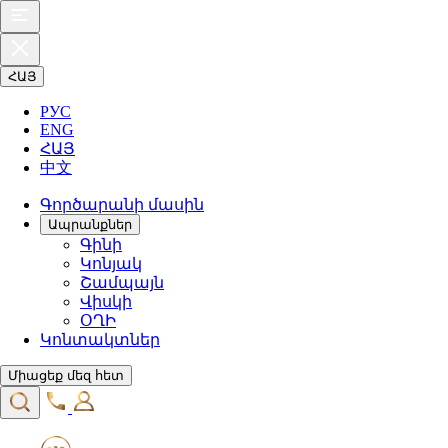
ՀԱՅ
РУС
ENG
ՀԱՅ
中文
Գործարանի մասին
Ապրանքներ
Գինի
Կոնյակ
Շամպայն
Վիսկի
ՕՂԻ
Կոնտակտներ
Միացեք մեզ հետ