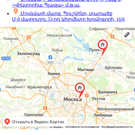
«Վիկտորիա Պլազա» մ.թ.ա.
Մոսկվայի մարզ, Պուշկինո, տարածք
Մ-8 մայրուղու 33-րդ կիլոմետր Խոլմոգորի, 16/6