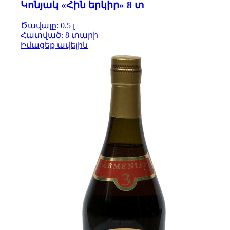
Կոնյակ «Հին երկիր» 8 տ
Ծավալը: 0.5 լ
Հատված: 8 տարի
Իմացեք ավելին