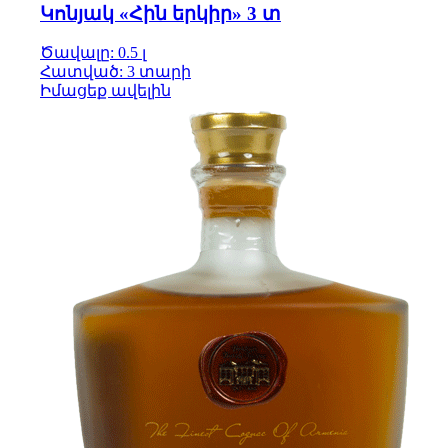
Կոնյակ «Հին երկիր» 3 տ
Ծավալը: 0.5 լ
Հատված: 3 տարի
Իմացեք ավելին