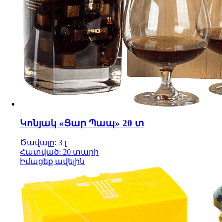
Կոնյակ «Ցար Պապ» 20 տ
Ծավալը: 3 լ
Հատված: 20 տարի
Իմացեք ավելին