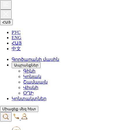
ՀԱՅ
РУС
ENG
ՀԱՅ
中文
Գործարանի մասին
Ապրանքներ
Գինի
Կոնյակ
Շամպայն
Վիսկի
ՕՂԻ
Կոնտակտներ
Միացեք մեզ հետ