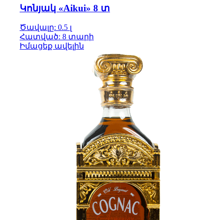
Կոնյակ «Aikui» 8 տ
Ծավալը: 0.5 լ
Հատված: 8 տարի
Իմացեք ավելին