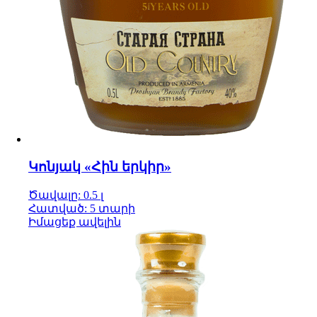
Կոնյակ «Հին երկիր»
Ծավալը: 0.5 լ
Հատված: 5 տարի
Իմացեք ավելին