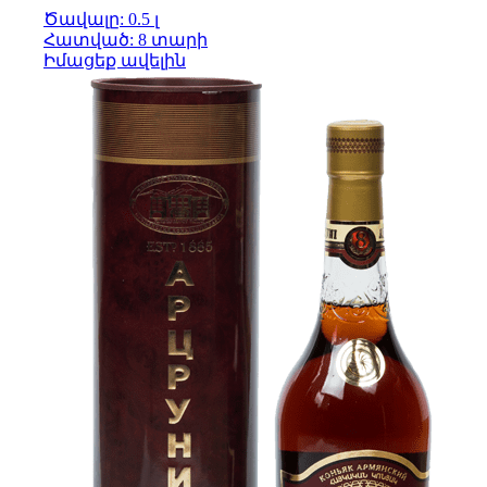
Ծավալը: 0.5 լ
Հատված: 8 տարի
Իմացեք ավելին