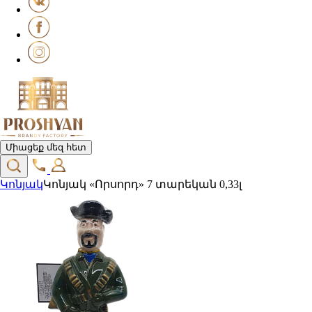
Միացեք մեզ հետ
Կոնյակ
Կոնյակ «Որսորդ» 7 տարեկան 0,33լ