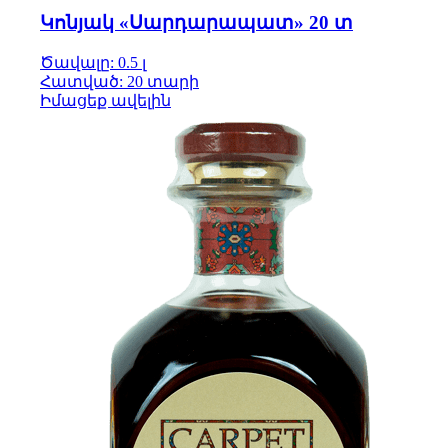
Կոնյակ «Սարդարապատ» 20 տ
Ծավալը: 0.5 լ
Հատված: 20 տարի
Իմացեք ավելին