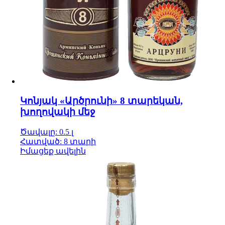
Կոնյակ «Արծրունի» 8 տարեկան,
խողովակի մեջ
Ծավալը: 0.5 լ
Հատված: 8 տարի
Իմացեք ավելին