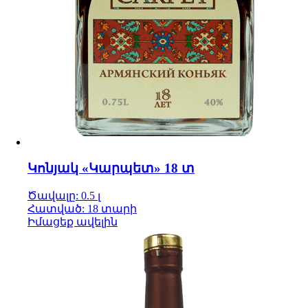
Կոնյակ «Կարպետ» 18 տ
Ծավալը: 0.5 լ
Հատված: 18 տարի
Իմացեք ավելին