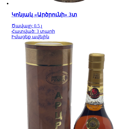
Կոնյակ «Արծրունի» 3տ
Ծավալը: 0.5 լ
Հատված: 3 տարի
Իմացեք ավելին