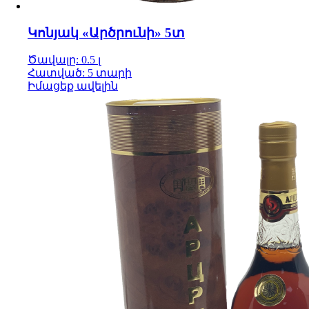
Կոնյակ «Արծրունի» 5տ
Ծավալը: 0.5 լ
Հատված: 5 տարի
Իմացեք ավելին