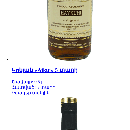
Կոնյակ «Aikui» 5 տարի
Ծավալը: 0.5 լ
Հատված: 5 տարի
Իմացեք ավելին