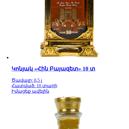
Կոնյակ «Հին Բայազետ» 10 տ
Ծավալը: 0.5 լ
Հատված: 10 տարի
Իմացեք ավելին