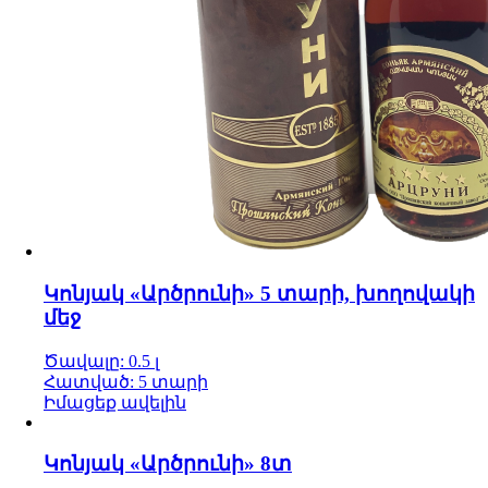
Կոնյակ «Արծրունի» 5 տարի, խողովակի
մեջ
Ծավալը: 0.5 լ
Հատված: 5 տարի
Իմացեք ավելին
Կոնյակ «Արծրունի» 8տ