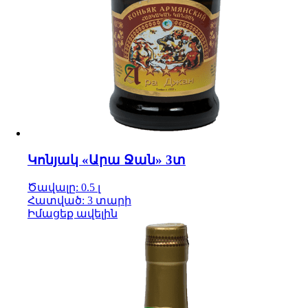
Կոնյակ «Արա Ջան» 3տ
Ծավալը: 0.5 լ
Հատված: 3 տարի
Իմացեք ավելին