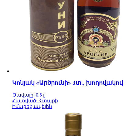
Կոնյակ «Արծրունի» 3տ., խողովակով
Ծավալը: 0.5 լ
Հատված: 3 տարի
Իմացեք ավելին