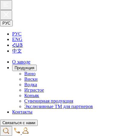
РУС
РУС
ENG
ՀԱՅ
中文
О заводе
Продукция
Вино
Виски
Водка
Игристое
Коньяк
Сувенирная продукция
Экслюзивные ТМ для партнеров
Контакты
Связаться с нами