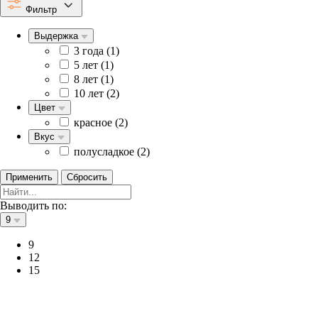
Фильтр
Выдержка
3 года (
1
)
5 лет (
1
)
8 лет (
1
)
10 лет (
2
)
Цвет
красное (
2
)
Вкус
полусладкое (
2
)
Применить
Сбросить
Выводить по:
9
9
12
15