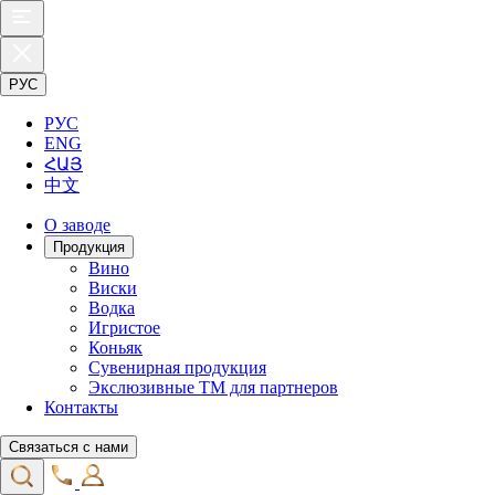
РУС
РУС
ENG
ՀԱՅ
中文
О заводе
Продукция
Вино
Виски
Водка
Игристое
Коньяк
Сувенирная продукция
Экслюзивные ТМ для партнеров
Контакты
Связаться с нами