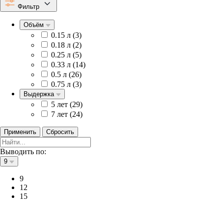
Фильтр
Объём
0.15 л (
3
)
0.18 л (
2
)
0.25 л (
5
)
0.33 л (
14
)
0.5 л (
26
)
0.75 л (
3
)
Выдержка
5 лет (
29
)
7 лет (
24
)
Применить
Сбросить
Выводить по:
9
9
12
15