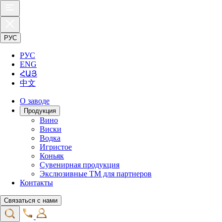
РУС
РУС
ENG
ՀԱՅ
中文
О заводе
Продукция
Вино
Виски
Водка
Игристое
Коньяк
Сувенирная продукция
Экслюзивные ТМ для партнеров
Контакты
Связаться с нами