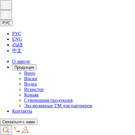
РУС
РУС
ENG
ՀԱՅ
中文
О заводе
Продукция
Вино
Виски
Водка
Игристое
Коньяк
Сувенирная продукция
Экслюзивные ТМ для партнеров
Контакты
Связаться с нами