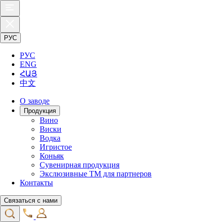
РУС
РУС
ENG
ՀԱՅ
中文
О заводе
Продукция
Вино
Виски
Водка
Игристое
Коньяк
Сувенирная продукция
Экслюзивные ТМ для партнеров
Контакты
Связаться с нами