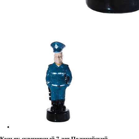
Коньяк сувенирный 7 лет Полицейский