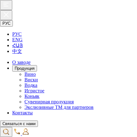
РУС
РУС
ENG
ՀԱՅ
中文
О заводе
Продукция
Вино
Виски
Водка
Игристое
Коньяк
Сувенирная продукция
Экслюзивные ТМ для партнеров
Контакты
Связаться с нами