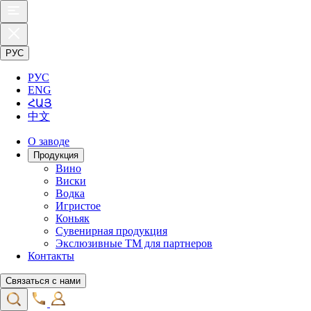
РУС
РУС
ENG
ՀԱՅ
中文
О заводе
Продукция
Вино
Виски
Водка
Игристое
Коньяк
Сувенирная продукция
Экслюзивные ТМ для партнеров
Контакты
Связаться с нами