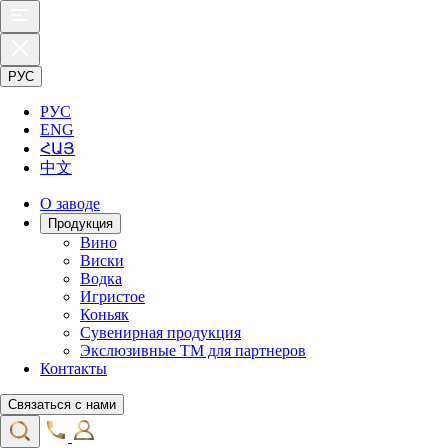
РУС
РУС
ENG
ՀԱՅ
中文
О заводе
Продукция
Вино
Виски
Водка
Игристое
Коньяк
Сувенирная продукция
Экслюзивные ТМ для партнеров
Контакты
Связаться с нами