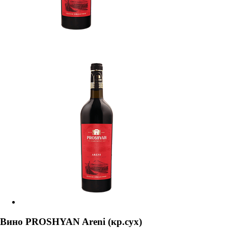
Вино PROSHYAN Areni (кр.сух)