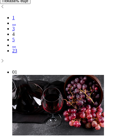
Показать еще
1
...
3
4
5
...
23
01