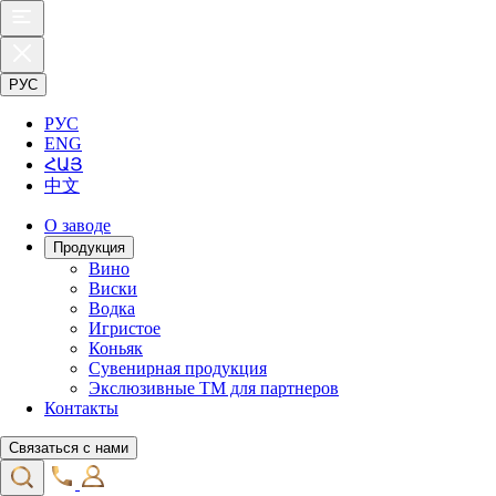
РУС
РУС
ENG
ՀԱՅ
中文
О заводе
Продукция
Вино
Виски
Водка
Игристое
Коньяк
Сувенирная продукция
Экслюзивные ТМ для партнеров
Контакты
Связаться с нами