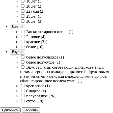
18 лет (
1
)
20 лет (
2
)
22 года (
2
)
25 лет (
1
)
30 лет (
3
)
Цвет
Виски янтарного цвета. (
1
)
Розовое (
4
)
красное (
31
)
белое (
10
)
Вкус
белое полусладкое (
1
)
белое полусухое (
1
)
Вкус терпкий, согревающий, сладковатый, с
нотами зерновых культур и пряностей, фруктовыми
и ванильными нюансами переходящими в долгое,
сбалансированное послевкусие. (
1
)
крепленое (
1
)
Сладкое (
4
)
полусладкое (
26
)
сухое (
18
)
Применить
Сбросить