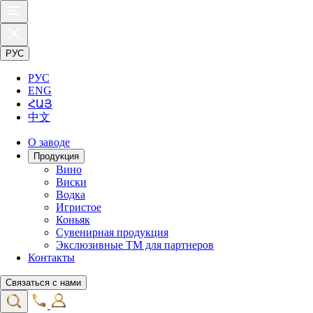
РУС
РУС
ENG
ՀԱՅ
中文
О заводе
Продукция
Вино
Виски
Водка
Игристое
Коньяк
Сувенирная продукция
Экслюзивные ТМ для партнеров
Контакты
Связаться с нами