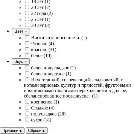
18 лет (
1
)
20 лет (
2
)
22 года (
2
)
25 лет (
1
)
30 лет (
3
)
Цвет
Виски янтарного цвета. (
1
)
Розовое (
4
)
красное (
31
)
белое (
10
)
Вкус
белое полусладкое (
1
)
белое полусухое (
1
)
Вкус терпкий, согревающий, сладковатый, с
нотами зерновых культур и пряностей, фруктовыми
и ванильными нюансами переходящими в долгое,
сбалансированное послевкусие. (
1
)
крепленое (
1
)
Сладкое (
4
)
полусладкое (
26
)
сухое (
18
)
Применить
Сбросить