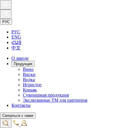
РУС
РУС
ENG
ՀԱՅ
中文
О заводе
Продукция
Вино
Виски
Водка
Игристое
Коньяк
Сувенирная продукция
Экслюзивные ТМ для партнеров
Контакты
Связаться с нами