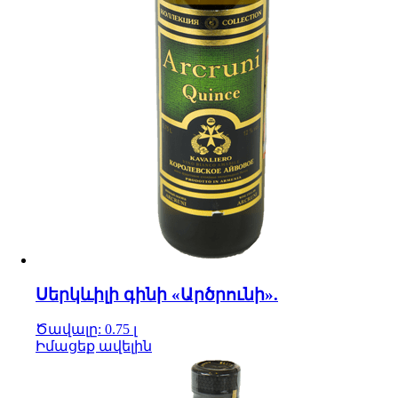
Սերկևիլի գինի «Արծրունի».
Ծավալը: 0.75 լ
Իմացեք ավելին