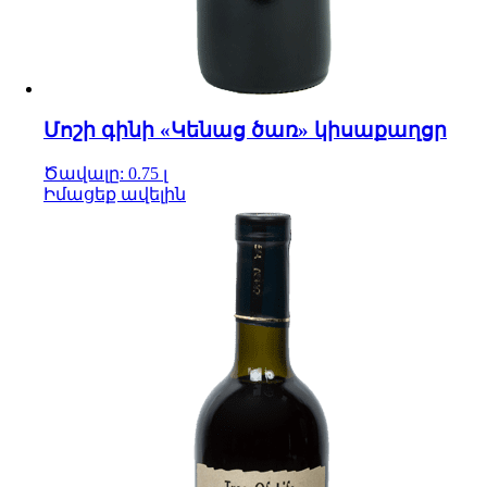
Մոշի գինի «Կենաց ծառ» կիսաքաղցր
Ծավալը: 0.75 լ
Իմացեք ավելին