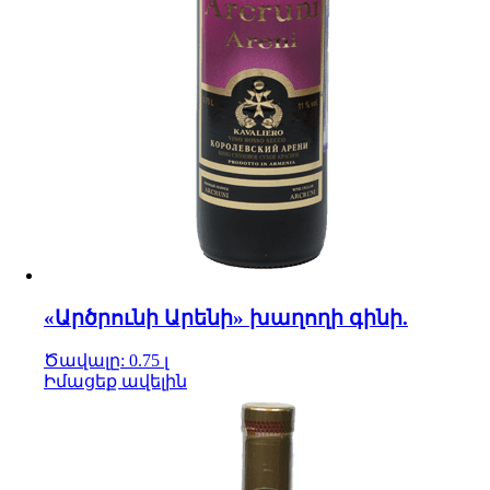
«Արծրունի Արենի» խաղողի գինի.
Ծավալը: 0.75 լ
Իմացեք ավելին