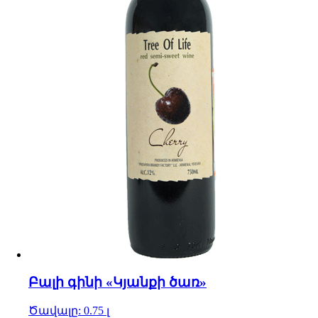
Բալի գինի «Կյանքի ծառ»
Ծավալը: 0.75 լ