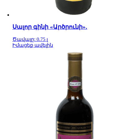
Սալոր գինի «Արծրունի».
Ծավալը: 0.75 լ
Իմացեք ավելին