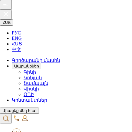
ՀԱՅ
РУС
ENG
ՀԱՅ
中文
Գործարանի մասին
Ապրանքներ
Գինի
Կոնյակ
Շամպայն
Վիսկի
ՕՂԻ
Կոնտակտներ
Միացեք մեզ հետ