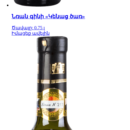
Նռան գինի «Կենաց ծառ»
Ծավալը: 0.75 լ
Իմացեք ավելին