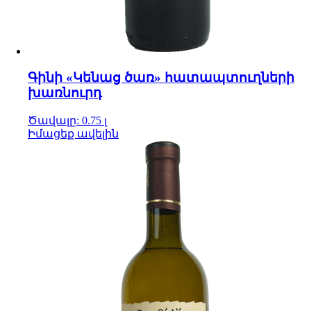
Գինի «Կենաց ծառ» հատապտուղների
խառնուրդ
Ծավալը: 0.75 լ
Իմացեք ավելին