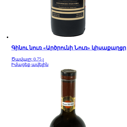
Գինու նուռ «Արծրունի Նուռ» կիսաքաղցր
Ծավալը: 0.75 լ
Իմացեք ավելին