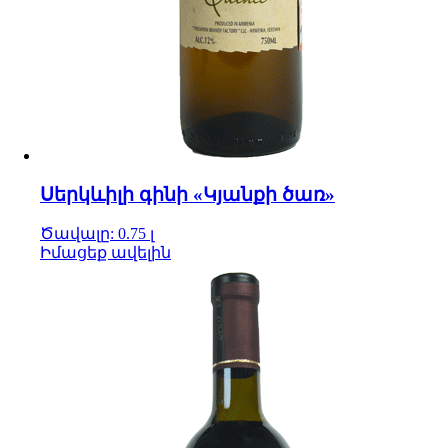
Սերկևիլի գինի «Կյանքի ծառ»
Ծավալը: 0.75 լ
Իմացեք ավելին