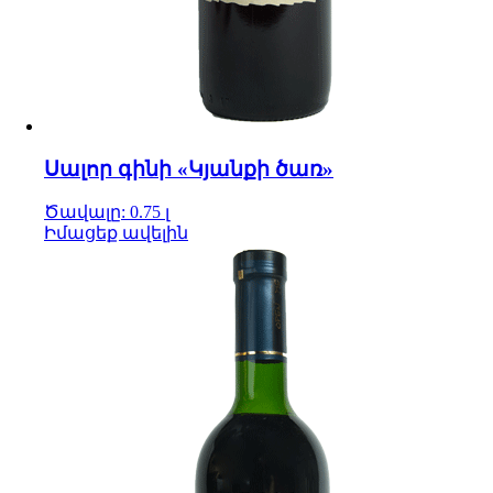
Սալոր գինի «Կյանքի ծառ»
Ծավալը: 0.75 լ
Իմացեք ավելին