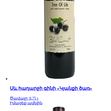
Սև հաղարջի գինի «Կյանքի ծառ»
Ծավալը: 0.75 լ
Իմացեք ավելին