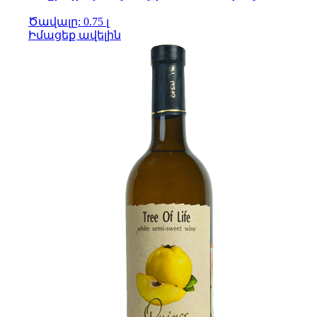
Ծավալը: 0.75 լ
Իմացեք ավելին