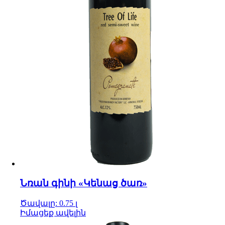
Նռան գինի «Կենաց ծառ»
Ծավալը: 0.75 լ
Իմացեք ավելին