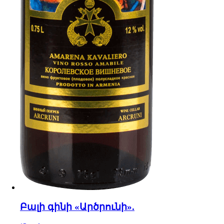
Բալի գինի «Արծրունի».