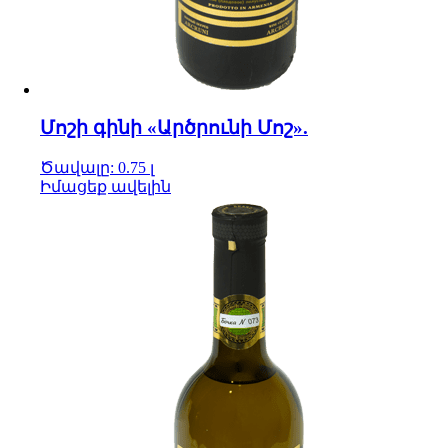
Մոշի գինի «Արծրունի Մոշ».
Ծավալը: 0.75 լ
Իմացեք ավելին