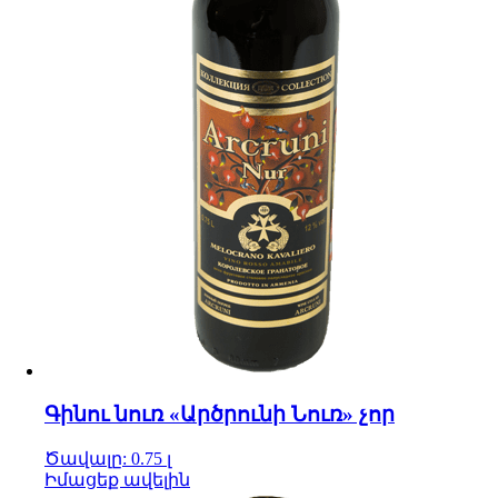
Գինու նուռ «Արծրունի Նուռ» չոր
Ծավալը: 0.75 լ
Իմացեք ավելին