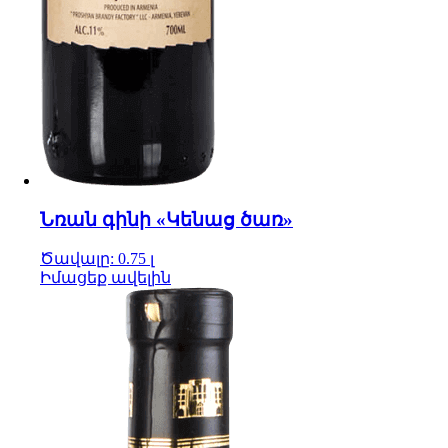
Նռան գինի «Կենաց ծառ»
Ծավալը: 0.75 լ
Իմացեք ավելին