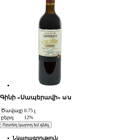
Գինի «Սապերավի» ս/ս
Ծավալը
0.75 լ
12%
բերդ
Որտեղ կարող եմ գնել
Նկարագրություն