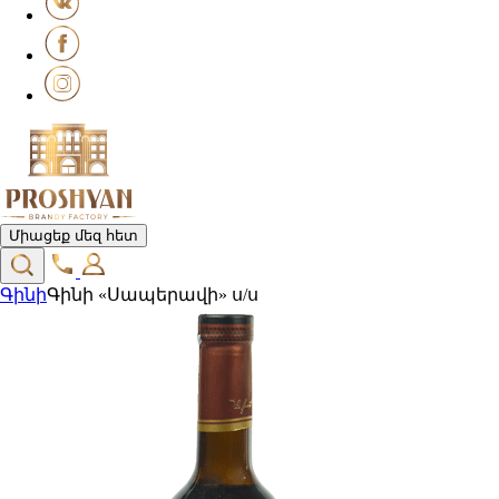
Միացեք մեզ հետ
Գինի
Գինի «Սապերավի» ս/ս