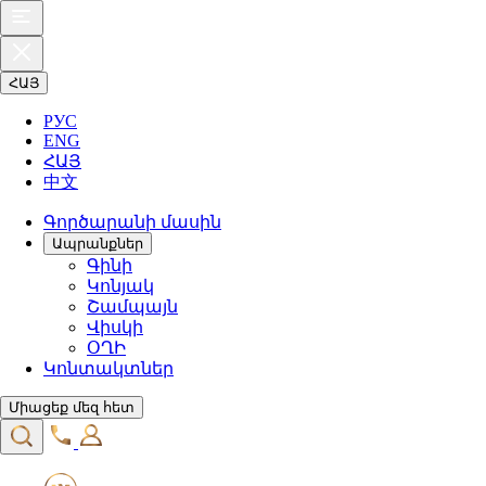
ՀԱՅ
РУС
ENG
ՀԱՅ
中文
Գործարանի մասին
Ապրանքներ
Գինի
Կոնյակ
Շամպայն
Վիսկի
ՕՂԻ
Կոնտակտներ
Միացեք մեզ հետ