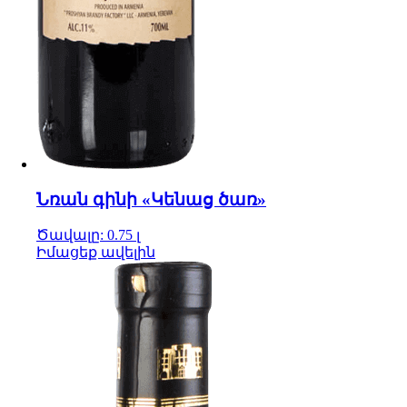
Նռան գինի «Կենաց ծառ»
Ծավալը: 0.75 լ
Իմացեք ավելին