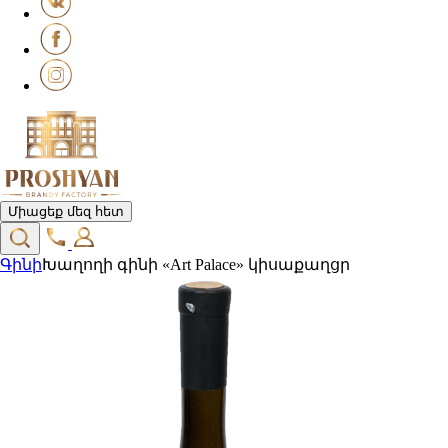
Միացեք մեզ հետ
Գինի
Խաղողի գինի «Art Palace» կիսաքաղցր