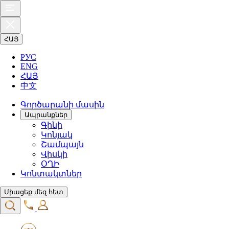
ՀԱՅ
РУС
ENG
ՀԱՅ
中文
Գործարանի մասին
Ապրանքներ
Գինի
Կոնյակ
Շամպայն
Վիսկի
ՕՂԻ
Կոնտակտներ
Միացեք մեզ հետ